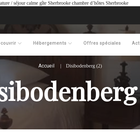
nature / séjour calme gîte Sherbrooke chambre d’hôtes Sherbrooke
couvrir
Hébergements
Offres spéciales
Act
Accueil
Disibodenberg (2)
sibodenberg 