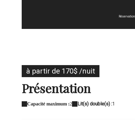
Réservation
à partir de 170$ /nuit
Présentation
Lit(s) double(s) :
1
Capacité maximum :
2