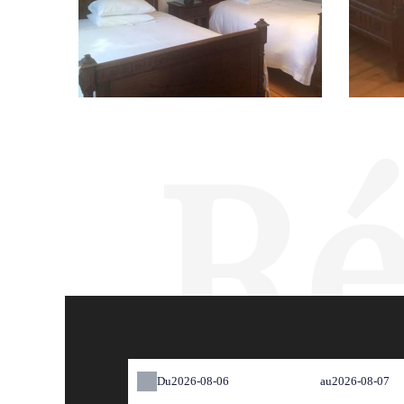
Ré
Du
au