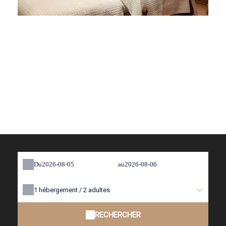
Du
au
1
hébergement /
2
adultes
RECHERCHER