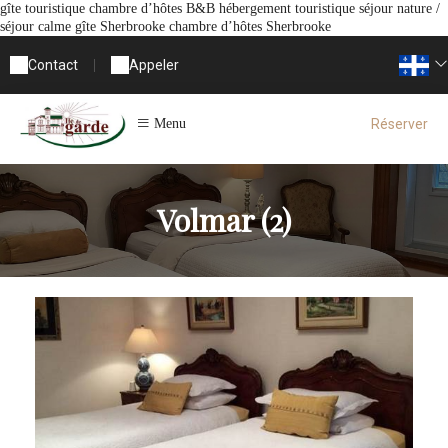
gîte touristique chambre d’hôtes B&B hébergement touristique séjour nature /
séjour calme gîte Sherbrooke chambre d’hôtes Sherbrooke
Contact
|
Appeler
Réserver
Menu
Volmar (2)