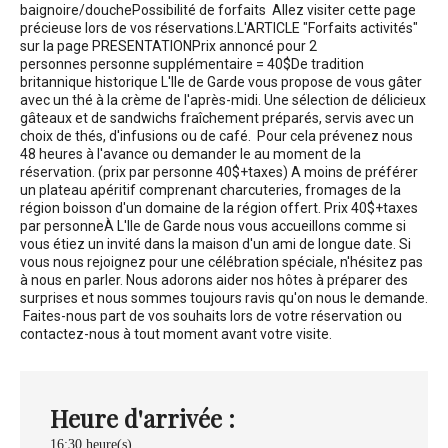
baignoire/douche
Possibilité de forfaits
Allez visiter cette page
précieuse lors de vos réservations.
L'ARTICLE "Forfaits activités"
sur la page PRESENTATION
Prix annoncé pour 2
personnes
personne supplémentaire = 40$
De tradition
britannique historique L'Ile de Garde vous propose de vous gâter
avec un thé à la crème de l'après-midi. Une sélection de délicieux
gâteaux et de sandwichs fraîchement préparés, servis avec un
choix de thés, d'infusions ou de café. Pour cela prévenez nous
48 heures à l'avance ou demander le au moment de la
réservation. (prix par personne 40$+taxes) A moins de préférer
un plateau apéritif comprenant charcuteries, fromages de la
région boisson d'un domaine de la région offert. Prix 40$+taxes
par personne
À L'Ile de Garde nous vous accueillons comme si
vous étiez un invité dans la maison d'un ami de longue date. Si
vous nous rejoignez pour une célébration spéciale, n'hésitez pas
à nous en parler. Nous adorons aider nos hôtes à préparer des
surprises et nous sommes toujours ravis qu'on nous le demande.
Faites-nous part de vos souhaits lors de votre réservation ou
contactez-nous à tout moment avant votre visite.
Heure d'arrivée :
16:30 heure(s)