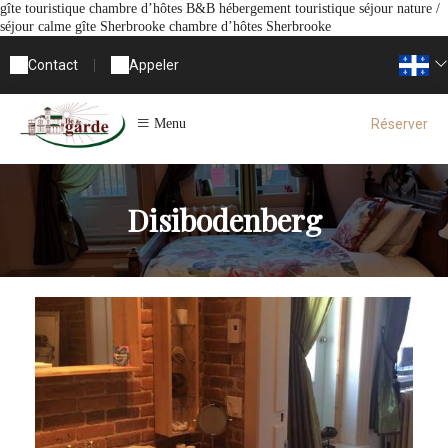
gîte touristique chambre d’hôtes B&B hébergement touristique séjour nature /
séjour calme gîte Sherbrooke chambre d’hôtes Sherbrooke
Contact
|
Appeler
Réserver
Menu
Disibodenberg