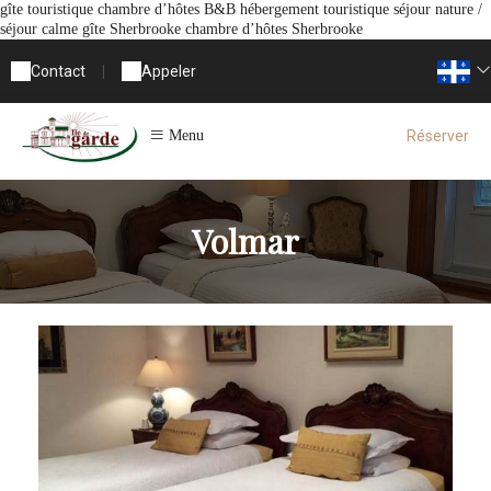
gîte touristique chambre d’hôtes B&B hébergement touristique séjour nature /
séjour calme gîte Sherbrooke chambre d’hôtes Sherbrooke
Contact
|
Appeler
Réserver
Menu
Volmar