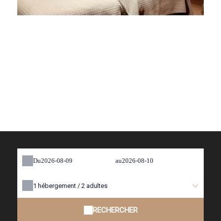
Du
au
1
hébergement /
2
adultes
RECHERCHER